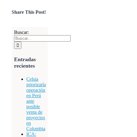
Share This Post!
Buscar:
Entradas
recientes
Celsia
priorizaría
operación
en Perú
ante
posible
venta de
proyectos
en
Colombia
ICA: