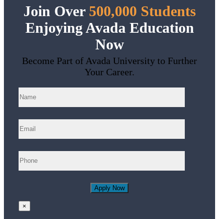
Join Over
500,000 Students
Enjoying Avada Education
Now
Become Part of Avada University to Further
Your Career.
×