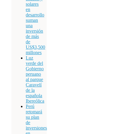
solares
en
desarrollo
suman
una
inversión
de más
de
US$3,500
millones
Luz
verde del
Gobierno
peruano
al parque
Caravelí
de la
española
Ibereólica
Perú
retomará
su plan
de
inversiones
en