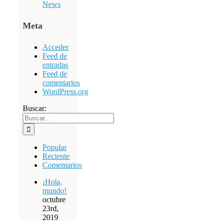
News
Meta
Acceder
Feed de
entradas
Feed de
comentarios
WordPress.org
Buscar:
Popular
Reciente
Comentarios
¡Hola,
mundo!
octubre
23rd,
2019