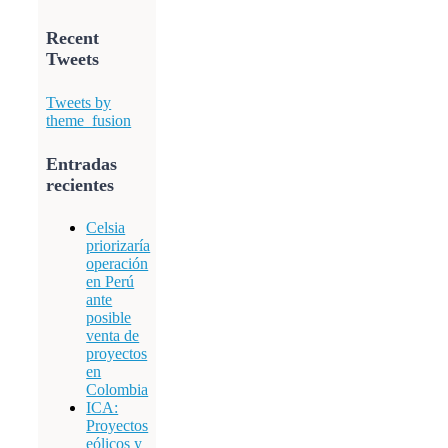
Recent
Tweets
Tweets by
theme_fusion
Entradas
recientes
Celsia
priorizaría
operación
en Perú
ante
posible
venta de
proyectos
en
Colombia
ICA:
Proyectos
eólicos y