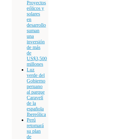
Proyectos
eólicos y
solares
en
desarrollo
suman
una
inversión
de más
de
US$3,500
millones
Luz
verde del
Gobierno
peruano
al parque
Caravelí
de la
española
Ibereólica
Perú
retomará
su plan
de