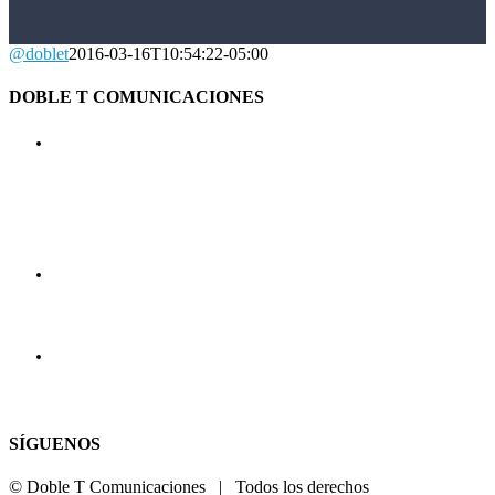
@doblet
2016-03-16T10:54:22-05:00
DOBLE T COMUNICACIONES
Av. Benavides Nº 4887 Int. 601, Las Gardenias
Santiago de Surco, Lima - Perú
971 163 098
jose.torres@doblet.com.pe
SÍGUENOS
© Doble T Comunicaciones | Todos los derechos