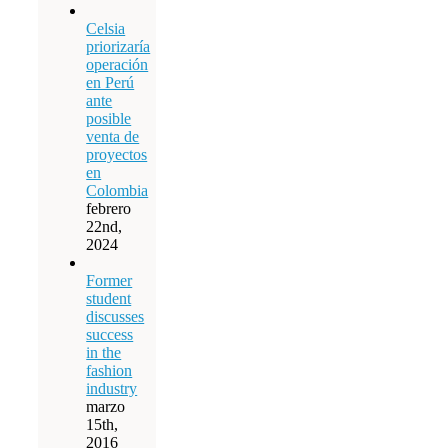
Celsia
priorizaría
operación
en Perú
ante
posible
venta de
proyectos
en
Colombia
febrero
22nd,
2024
Former
student
discusses
success
in the
fashion
industry
marzo
15th,
2016