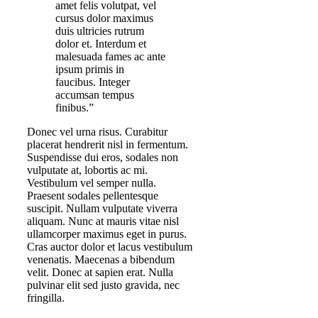
amet felis volutpat, vel
cursus dolor maximus
duis ultricies rutrum
dolor et. Interdum et
malesuada fames ac ante
ipsum primis in
faucibus. Integer
accumsan tempus
finibus.”
Donec vel urna risus. Curabitur
placerat hendrerit nisl in fermentum.
Suspendisse dui eros, sodales non
vulputate at, lobortis ac mi.
Vestibulum vel semper nulla.
Praesent sodales pellentesque
suscipit. Nullam vulputate viverra
aliquam. Nunc at mauris vitae nisl
ullamcorper maximus eget in purus.
Cras auctor dolor et lacus vestibulum
venenatis. Maecenas a bibendum
velit. Donec at sapien erat. Nulla
pulvinar elit sed justo gravida, nec
fringilla.