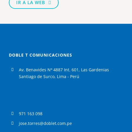
IR A LA WEB
DOBLE T COMUNICACIONES
Av. Benavides Nº 4887 Int. 601, Las Gardenias
Santiago de Surco, Lima - Perú
971 163 098
jose.torres@doblet.com.pe