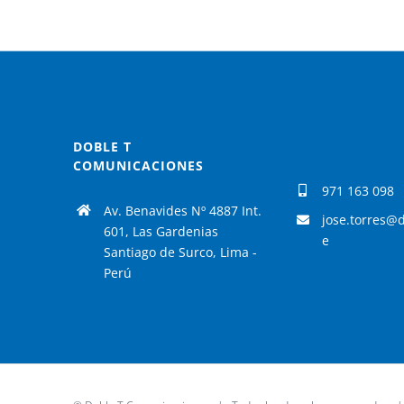
DOBLE T
COMUNICACIONES
971 163 098
Av. Benavides Nº 4887 Int.
jose.torres@
601, Las Gardenias
e
Santiago de Surco, Lima -
Perú