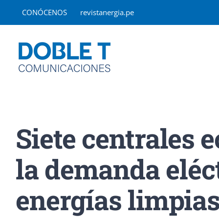
Saltar
CONÓCENOS
revistanergia.pe
al
contenido
Siete centrales 
la demanda eléct
energías limpia